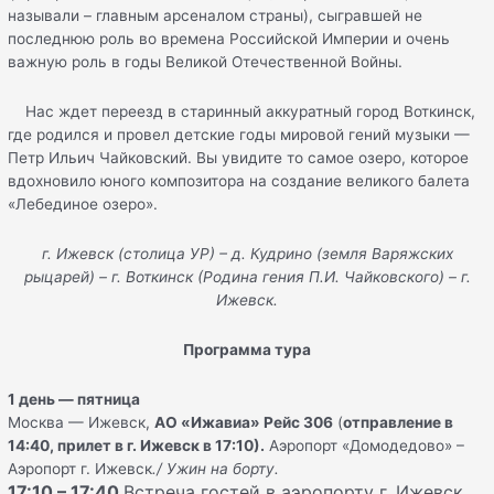
называли – главным арсеналом страны), сыгравшей не
последнюю роль во времена Российской Империи и очень
важную роль в годы Великой Отечественной Войны.
Нас ждет переезд в старинный аккуратный город Воткинск,
где родился и провел детские годы мировой гений музыки —
Петр Ильич Чайковский. Вы увидите то самое озеро, которое
вдохновило юного композитора на создание великого балета
«Лебединое озеро».
г. Ижевск (столица УР) – д. Кудрино (земля Варяжских
рыцарей) – г. Воткинск (Родина гения П.И. Чайковского) – г.
Ижевск.
Программа тура
1 день — пятница
Москва — Ижевск,
АО «Ижавиа» Рейс 306
(
отправление в
14:40, прилет в г. Ижевск в 17:10).
Аэропорт «Домодедово» –
Аэропорт г. Ижевск
./ Ужин на борту.
17:10 – 17:40
Встреча гостей в аэропорту г. Ижевск.