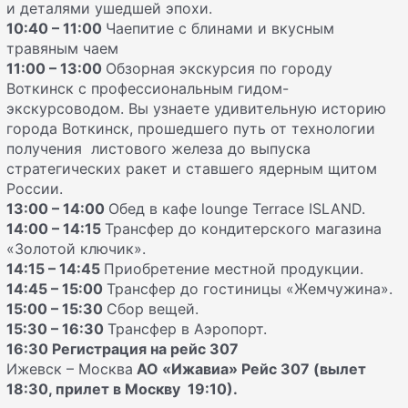
и деталями ушедшей эпохи.
10:40 – 11:00
Чаепитие с блинами и вкусным
травяным чаем
11:00 – 13:00
Обзорная экскурсия по городу
Воткинск с профессиональным гидом-
экскурсоводом. Вы узнаете удивительную историю
города Воткинск, прошедшего путь от технологии
получения листового железа до выпуска
стратегических ракет и ставшего ядерным щитом
России.
13:00 – 14:00
Обед в кафе lounge Terrace ISLAND.
14:00 – 14:15
Трансфер до кондитерского магазина
«Золотой ключик».
14:15 – 14:45
Приобретение местной продукции.
14:45 – 15:00
Трансфер до гостиницы «Жемчужина».
15:00 – 15:30
Сбор вещей.
15:30 – 16:30
Трансфер в Аэропорт.
16:30 Регистрация на рейс 307
Ижевск – Москва
АО «Ижавиа» Рейс 307 (вылет
18:30, прилет в Москву 19:10).