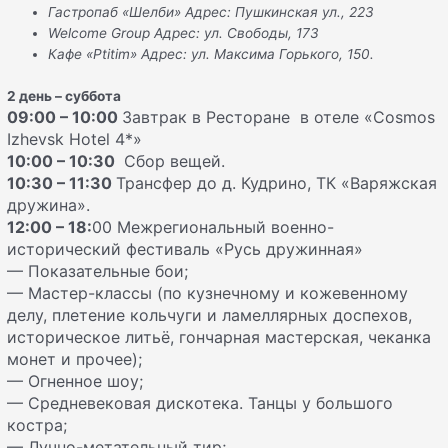
Гастропаб «Шелби» Адрес: Пушкинская ул., 223
Welcome Group Адрес: ул. Свободы, 173
Кафе «Ptitim» Адрес: ул. Максима Горького, 150.
2 день – суббота
09:00 – 10:00
Завтрак в Ресторане в отеле «Cosmos
Izhevsk Hotel 4*»
10:00 – 10:30
Сбор вещей.
10:30 – 11:30
Трансфер до д. Кудрино, ТК «Варяжская
дружина».
12:00 – 18:
00 Межрегиональный военно-
исторический фестиваль «Русь дружинная»
— Показательные бои;
— Мастер-классы (по кузнечному и кожевенному
делу, плетение кольчуги и ламеллярных доспехов,
историческое литьё, гончарная мастерская, чеканка
монет и прочее);
— Огненное шоу;
— Средневековая дискотека. Танцы у большого
костра;
— Лучно-метательный тир;