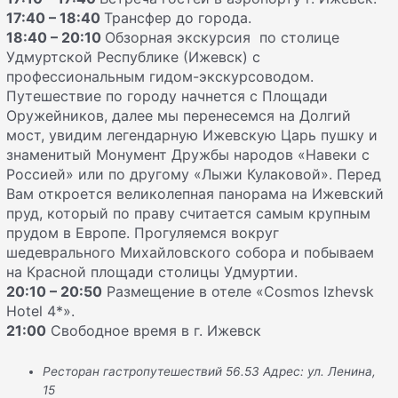
17:40 – 18:40
Трансфер до города.
18:40 – 20:10
Обзорная экскурсия по столице
Удмуртской Республике (Ижевск) с
профессиональным гидом-экскурсоводом.
Путешествие по городу начнется с Площади
Оружейников, далее мы перенесемся на Долгий
мост, увидим легендарную Ижевскую Царь пушку и
знаменитый Монумент Дружбы народов «Навеки с
Россией» или по другому «Лыжи Кулаковой». Перед
Вам откроется великолепная панорама на Ижевский
пруд, который по праву считается самым крупным
прудом в Европе. Прогуляемся вокруг
шедеврального Михайловского собора и побываем
на Красной площади столицы Удмуртии.
20:10
– 20:50
Размещение в отеле «Cosmos Izhevsk
Hotel 4*».
21:00
Свободное время в г. Ижевск
Ресторан гастропутешествий 56.53 Адрес: ул. Ленина,
15