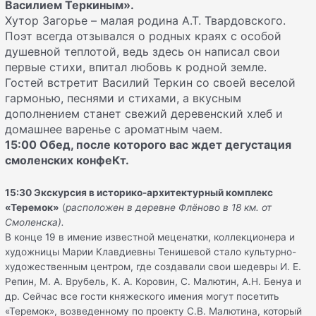
Василием Теркиным».
Хутор Загорье – малая родина А.Т. Твардовского.
Поэт всегда отзывался о родных краях с особой
душевной теплотой, ведь здесь он написал свои
первые стихи, впитал любовь к родной земле.
Гостей встретит Василий Теркин со своей веселой
гармонью, песнями и стихами, а вкусным
дополнением станет свежий деревенский хлеб и
домашнее варенье с ароматным чаем.
15:00 Обед, после которого вас ждет дегустация
смоленских конфеКт.
15:30 Экскурсия в историко-архитектурный комплекс
«Теремок»
(
расположен в деревне Флёново в 18 км. от
Смоленска).
В конце 19 в имение известной меценатки, коллекционера и
художницы Марии Клавдиевны Тенишевой стало культурно-
художественным центром, где создавали свои шедевры И. Е.
Репин, М. А. Врубель, К. А. Коровин, С. Малютин, А.Н. Бенуа и
др. Сейчас все гости княжеского имения могут посетить
«Теремок», возведенному по проекту С.В. Малютина, который