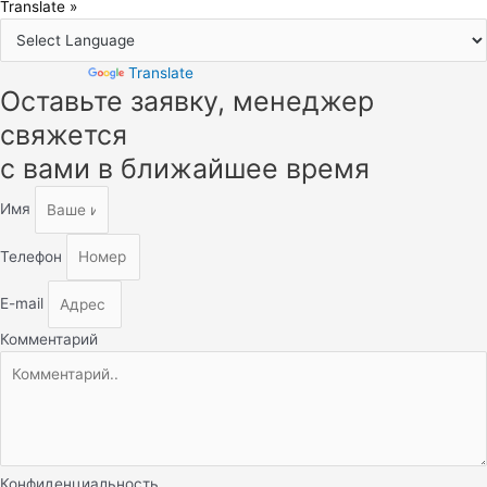
Translate »
Powered by
Translate
Оставьте заявку, менеджер
Прокрутка
вверх
свяжется
с вами в ближайшее время
Имя
Телефон
E-mail
Комментарий
Конфиденциальность