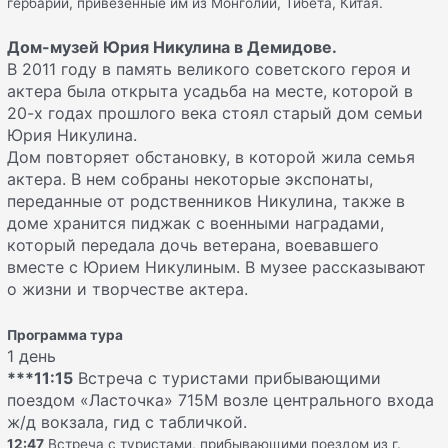
гербарии, привезенные им из Монголии, Тибета, Китая.
Дом-музей Юрия Никулина в Демидове.
В 2011 году в память великого советского героя и
актера была открыта усадьба на месте, которой в
20-х годах прошлого века стоял старый дом семьи
Юрия Никулина.
Дом повторяет обстановку, в которой жила семья
актера. В нем собраны некоторые экспонаты,
переданные от родственников Никулина, также в
доме хранится пиджак с военными наградами,
который передала дочь ветерана, воевавшего
вместе с Юрием Никулиным. В музее рассказывают
о жизни и творчестве актера.
Программа тура
1 день
***
11:15
Встреча с туристами прибывающими
поездом «Ласточка» 715М возле центрального входа
ж/д вокзала, гид с табличкой.
12:47
Встреча с туристами, прибывающими поездом из г.