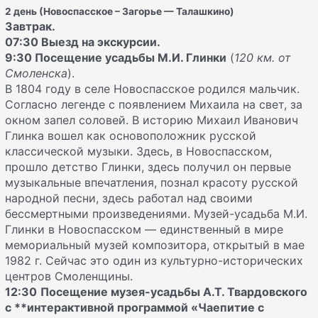
2 день (Новоспасское – Загорье — Талашкино)
Завтрак.
07:30
Выезд на экскурсии.
9:30
Посещение усадьбы М.И. Глинки
(
120 км. от
Смоленска
).
В 1804 году в селе Новоспасское родился мальчик.
Согласно легенде с появлением Михаила на свет, за
окном запел соловей. В историю Михаил Иванович
Глинка вошел как основоположник русской
классической музыки. Здесь, в Новоспасском,
прошло детство Глинки, здесь получил он первые
музыкальные впечатления, познал красоту русской
народной песни, здесь работал над своими
бессмертными произведениями. Музей-усадьба М.И.
Глинки в Новоспасском — единственный в мире
мемориальный музей композитора, открытый в мае
1982 г. Сейчас это один из культурно-исторических
центров Смоленщины.
12:30
Посещение музея-усадьбы А.Т. Твардовского
с **интерактивной программой «Чаепитие с