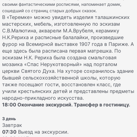
своими фантастическими росписями, напоминает домик,
сошедший со страниц старых добрых сказок.
В «Теремке» можно увидеть изделия талашкинских
мастерских, мебель, изготовленную по эскизам
С.В.Малютина, акварели М.А.Врубеля, керамику
Н.К.Рериха и расписные балалайки, произведшие
фурор на Всемирной выставке 1907 года в Париже. А
еще здесь была расписана первая матрешка. По
эскизам Н.К. Рериха была создана смальтовая
мозаика «Спас Нерукотворный» над порталом
церкви Святого Духа. На хуторе сохранилось здание
бывшей сельскохозяйственной школы, которую
также посещают гости, восстановлен класс, где
учили крестьянских детей и представлены предметы
народно-прикладного искусства.
18:00 Окончание экскурсий. Трансфер в гостиницу.
3 день
Завтрак
07:30
Выезд на экскурсии.