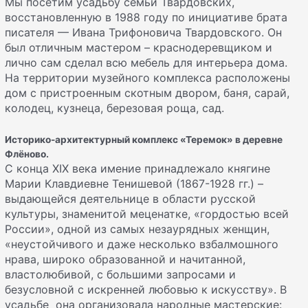
Мы посетим усадьбу семьи Твардовских,
восстановленную в 1988 году по инициативе брата
писателя — Ивана Трифоновича Твардовского. Он
был отличным мастером – краснодеревщиком и
лично сам сделал всю мебель для интерьера дома.
На территории музейного комплекса расположены
дом с пристроенным скотным двором, баня, сарай,
колодец, кузнеца, березовая роща, сад.
Историко-архитектурный комплекс «Теремок» в деревне
Флёново.
С конца XIX века имение принадлежало княгине
Марии Клавдиевне Тенишевой (1867-1928 гг.) –
выдающейся деятельнице в области русской
культуры, знаменитой меценатке, «гордостью всей
России», одной из самых незаурядных женщин,
«неустойчивого и даже несколько взбалмошного
нрава, широко образованной и начитанной,
властолюбивой, с большими запросами и
безусловной с искренней любовью к искусству». В
усадьбе она организовала народные мастерские: