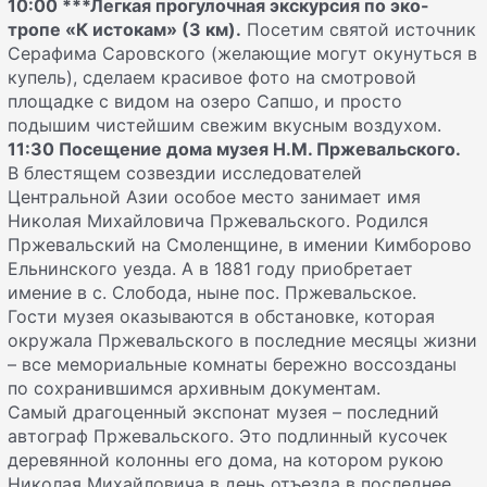
10:00
***Легкая прогулочная экскурсия по эко-
тропе «К истокам» (3 км).
Посетим святой источник
Серафима Саровского (желающие могут окунуться в
купель), сделаем красивое фото на смотровой
площадке c видом на озеро Сапшо, и просто
подышим чистейшим свежим вкусным воздухом.
11:30 Посещение дома музея Н.М. Пржевальского.
В блестящем созвездии исследователей
Центральной Азии особое место занимает имя
Николая Михайловича Пржевальского. Родился
Пржевальский на Смоленщине, в имении Кимборово
Ельнинского уезда. А в 1881 году приобретает
имение в с. Слобода, ныне пос. Пржевальское.
Гости музея оказываются в обстановке, которая
окружала Пржевальского в последние месяцы жизни
– все мемориальные комнаты бережно воссозданы
по сохранившимся архивным документам.
Самый драгоценный экспонат музея – последний
автограф Пржевальского. Это подлинный кусочек
деревянной колонны его дома, на котором рукою
Николая Михайловича в день отъезда в последнее