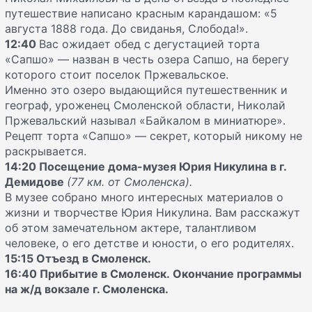
путешествие написано красным карандашом: «5
августа 1888 года. До свиданья, Слобода!».
12:40
Вас ожидает обед с дегустацией торта
«Сапшо» — назван в честь озера Сапшо, на берегу
которого стоит поселок Пржевальское.
Именно это озеро выдающийся путешественник и
географ, уроженец Смоленской области, Николай
Пржевальский называл «Байкалом в миниатюре».
Рецепт торта «Сапшо» — секрет, который никому не
раскрывается.
14:20 Посещение дома-музея Юрия Никулина в г.
Демидове
(77 км. от Смоленска).
В музее собрано много интересных материалов о
жизни и творчестве Юрия Никулина. Вам расскажут
об этом замечательном актере, талантливом
человеке, о его детстве и юности, о его родителях.
15:15 Отъезд в Смоленск.
16:40 Прибытие в Смоленск. Окончание программы
на ж/д вокзале г. Смоленска.