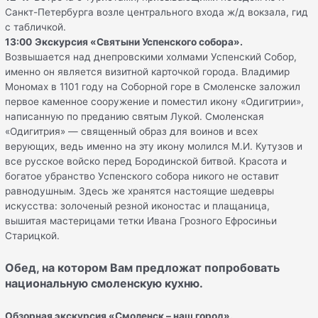
Санкт-Петербурга возле центрального входа ж/д вокзала, гид
с табличкой.
13:00
Экскурсия «Святыни Успенского собора».
Возвышается над днепровскими холмами Успенский Собор,
именно он является визитной карточкой города. Владимир
Мономах в 1101 году на Соборной горе в Смоленске заложил
первое каменное сооружение и поместил икону «Одигитрии»,
написанную по преданию святым Лукой. Смоленская
«Одигитрия» — священный образ для воинов и всех
верующих, ведь именно на эту икону молился М.И. Кутузов и
все русское войско перед Бородинской битвой. Красота и
богатое убранство Успенского собора никого не оставит
равнодушным. Здесь же хранятся настоящие шедевры
искусства: золоченый резной иконостас и плащаница,
вышитая мастерицами тетки Ивана Грозного Ефросиньи
Старицкой.
Обед, на котором Вам предложат попробовать
национальную смоленскую кухню.
Обзорная экскурсия «Смоленск – наш город».