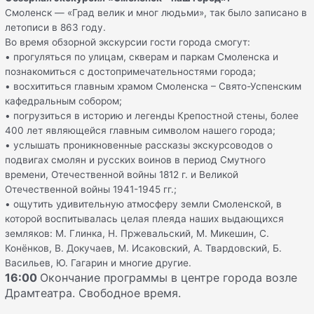
Смоленск — «Град велик и мног людьми», так было записано в
летописи в 863 году.
Во время обзорной экскурсии гости города смогут:
• прогуляться по улицам, скверам и паркам Смоленска и
познакомиться с достопримечательностями города;
• восхититься главным храмом Смоленска – Свято-Успенским
кафедральным собором;
• погрузиться в историю и легенды Крепостной стены, более
400 лет являющейся главным символом нашего города;
• услышать проникновенные рассказы экскурсоводов о
подвигах смолян и русских воинов в период Смутного
времени, Отечественной войны 1812 г. и Великой
Отечественной войны 1941-1945 гг.;
• ощутить удивительную атмосферу земли Смоленской, в
которой воспитывалась целая плеяда наших выдающихся
земляков: М. Глинка, Н. Пржевальский, М. Микешин, С.
Конёнков, В. Докучаев, М. Исаковский, А. Твардовский, Б.
Васильев, Ю. Гагарин и многие другие.
16:00
Окончание программы в центре города возле
Драмтеатра. Свободное время.