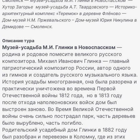
Смоленск —
Музей-усадьба М.И. Глинки в Новоспасском
—
Хутор Загорье
музей-усадьба А.Т. Твардовского —
Историко-
архитектурный комплекс «Теремок» в деревне Флёново
—
Дом-музей Н.М. Пржевальского –
Дом-музей Юрия Никулина в
Демидове
— Смоленск.
Описание тура
Музей-усадьба М.И. Глинки в Новоспасском
—
родина и родовое помесите великого русского
композитора. Михаил Иванович Глинка — главный
патриотический композитор России, автор одного
из гимнов и создатель русского музыкального языка.
История усадьбы многогранная, она была разорена и
практически уничтожена во времена Первой
Отечественной войны 1812 года, но в 1813 году
после отхода наполеоновских войск дом был
выстроен заново. Во Время Великой Отечественной
войны очень сильно пострадал парк, часть деревьев
было вырублено, часть погибло.
Родительский усадебный дом Глинки в 1882 году
был разобран и перевезен в Коломну, где из этих