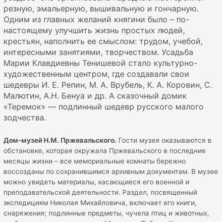
резную, эмальерную, вышивальную и гончарную.
Одним из главных желаний княгини было – по-
настоящему улучшить жизнь простых людей,
крестьян, наполнить ее смыслом: трудом, учебой,
интересными занятиями, творчеством. Усадьба
Марии Клавдиевны Тенишевой стало культурно-
художественным центром, где создавали свои
шедевры И. Е. Репин, М. А. Врубель, К. А. Коровин, С.
Малютин, А.Н. Бенуа и др. А сказочный домик
«Теремок» — подлинный шедевр русского малого
зодчества.
Дом-музей Н.М. Пржевальского.
Гости музея оказываются в
обстановке, которая окружала Пржевальского в последние
месяцы жизни – все мемориальные комнаты бережно
воссозданы по сохранившимся архивным документам. В музее
можно увидеть материалы, касающиеся его военной и
преподавательской деятельности. Раздел, посвященный
экспедициям Николая Михайловича, включает его книги,
снаряжения; подлинные предметы, чучела птиц и животных,