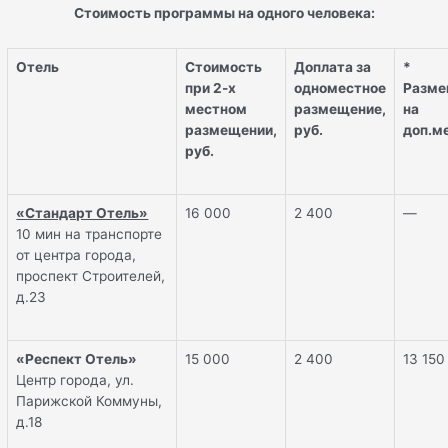
Стоимость программы на одного человека:
Отель
Стоимость
Доплата за
*
при 2-х
одноместное
Разме
местном
размещение,
на
размещении,
руб.
доп.м
руб.
«Стандарт Отель»
16 000
2 400
—
10 мин на транспорте
от центра города,
проспект Строителей,
д.23
«Респект Отель»
15 000
2 400
13 150
Центр города, ул.
Парижской Коммуны,
д.18