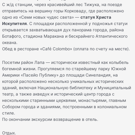
С ж/д станции, через красивейший лес Тижука, на поезде
отправитесь на вершину горы Корковаду, где расположено
одно из «Семи новых чудес света» —
статуя Христа
Искупителя
. С площадки расположенной у подножья статуи
открывается захватывающая дух панорама города, района
Ботафого, стадиона Маракана и бескрайнего Атлантического
океана.
Обед в ресторане «Café Colombo» (оплата по счету на месте).
Посетим район Лапа — исторически известный как колыбель
богемной жизни. Прогуляемся по старейшему парку Южной
Америки «Пасейо Публику» до площади Синеландия, на
которой расположено несколько уникальных исторических
зданий, включая Национальную библиотеку и Муниципальный
театр, а также акведук и исторический центр города с
несколькими старинными церквями, монастырями, главным
Собором города и зданиями, построенными в колониальном
стиле.
По окончании экскурсии возвращение в отель.
Отдых.