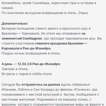
Копакабана, залив Гуанабара, окрестные горы и острова в
океане.
По окончании экскурсии возвращение в отель. Отдых.
Дополнительно:
Вечером посещение самого яркого и красочного шоу в
Бразилии — Карнавала. Из отеля мы отправимся
на
знаменитый Самбодром
, где проходит карнавальное шоу. Вы
станете участником
главного праздника Бразилии —
Карнавала в Рио-де-Жанейро.
Поздно ночью возвращение в отель.
4
день
—
12
.
02
.
24 Рио-де-Жанейро
Завтрак в отеле.
Встреча с гидом в лобби отеля.
Сегодня Вы
отправитесь на джипах
вдоль побережья
Ипанема, Леблон и Сан-Конрадо до фавелы «Росинья», где
познакомимся с местной культурой и бытом, пообщаемся с
местными жителями. Поднимемся на вершину холма, с
вершины которого открываются панорамные виды на фавелу и