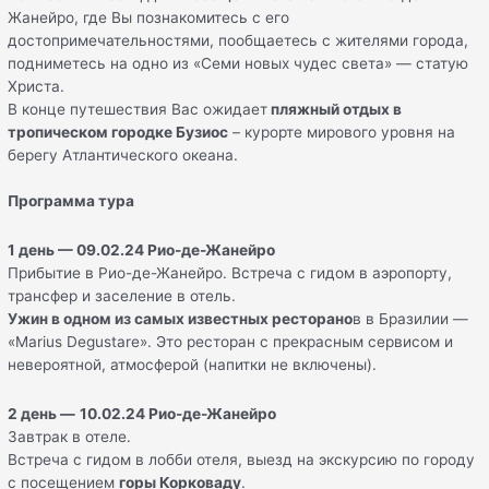
Жанейро, где Вы познакомитесь с его
достопримечательностями, пообщаетесь c жителями города,
подниметесь на одно из «Семи новых чудес света» — статую
Христа.
В конце путешествия Вас ожидает
пляжный отдых в
тропическом городке Бузиос
– курорте мирового уровня на
берегу Атлантического океана.
Программа тура
1 день
—
09
.
02
.
24 Рио-де-Жанейро
Прибытие в Рио-де-Жанейро. Встреча с гидом в аэропорту,
трансфер и заселение в отель.
Ужин в одном из самых известных ресторано
в в Бразилии —
«Marius Degustare». Это ресторан с прекрасным сервисом и
невероятной, атмосферой (напитки не включены).
2 день
—
10
.
02
.
24
Рио-де-Жанейро
Завтрак в отеле.
Встреча с гидом в лобби отеля, выезд на экскурсию по городу
с посещением
горы Корковаду
.