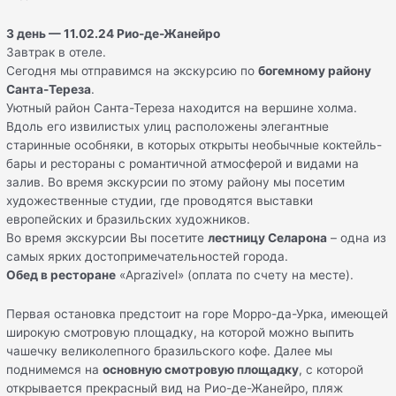
3 день — 11
.
02
.
24 Рио-де-Жанейро
Завтрак в отеле.
Сегодня мы отправимся на экскурсию по
богемному району
Санта-Тереза
.
Уютный район Санта-Тереза находится на вершине холма.
Вдоль его извилистых улиц расположены элегантные
старинные особняки, в которых открыты необычные коктейль-
бары и рестораны с романтичной атмосферой и видами на
залив. Во время экскурсии по этому району мы посетим
художественные студии, где проводятся выставки
европейских и бразильских художников.
Во время экскурсии Вы посетите
лестницу Селарона
– одна из
самых ярких достопримечательностей города.
Обед в ресторане
«Aprazivel» (оплата по счету на месте).
Первая остановка предстоит на горе Морро-да-Урка, имеющей
широкую смотровую площадку, на которой можно выпить
чашечку великолепного бразильского кофе. Далее мы
поднимемся на
основную смотровую площадку
, с которой
открывается прекрасный вид на Рио-де-Жанейро, пляж