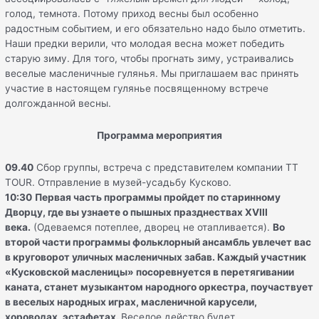
голод, темнота. Потому приход весны был особенно
радостным событием, и его обязательно надо было отметить.
Наши предки верили, что молодая весна может победить
старую зиму. Для того, чтобы прогнать зиму, устраивались
веселые масленичные гулянья. Мы приглашаем вас принять
участие в настоящем гулянье посвященному встрече
долгожданной весны.
Программа мероприятия
09
.40
Сбор группы, встреча с представителем компании TT
TOUR. Отправление в музей-усадьбу Кусково.
10:30
Первая часть программы пройдет по старинному
Дворцу, где вы узнаете о пышных празднествах
XVIII
века.
(Одеваемся потеплее, дворец не отапливается).
Во
второй части программы фольклорный ансамбль увлечет вас
в круговорот уличных масленичных забав. Каждый участник
«Кусковской масленицы» посоревнуется в перетягивании
каната, станет музыкантом народного оркестра, поучаствует
в веселых народных играх, масленичной карусели,
хороводах, эстафетах.
Веселое действо будет